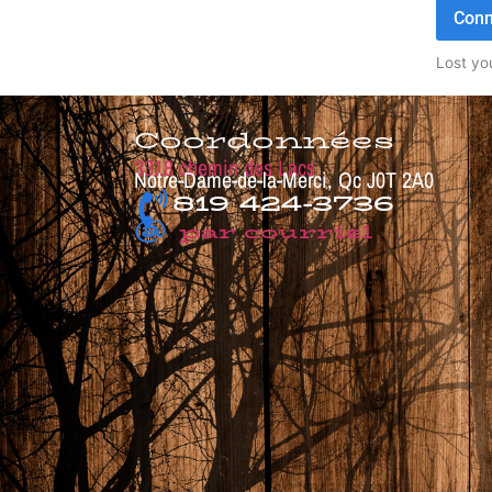
Conn
Lost yo
Coordonnées
3318 chemin des Lacs
Notre-Dame-de-la-Merci, Qc J0T 2A0
819 424-3736
@
par courriel