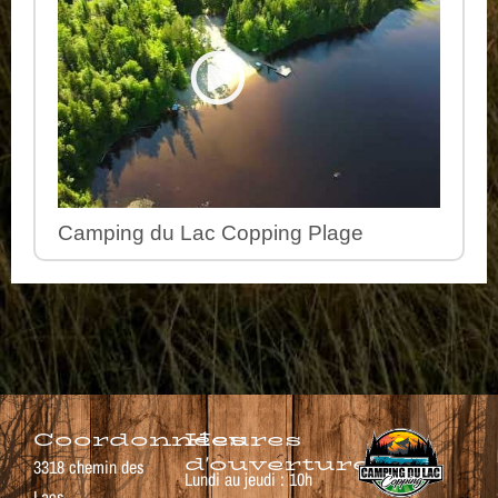
Camping du Lac Copping Plage
Coordonnées
Heures
d'ouverture
3318 chemin des
Lundi au jeudi : 10h
Lacs