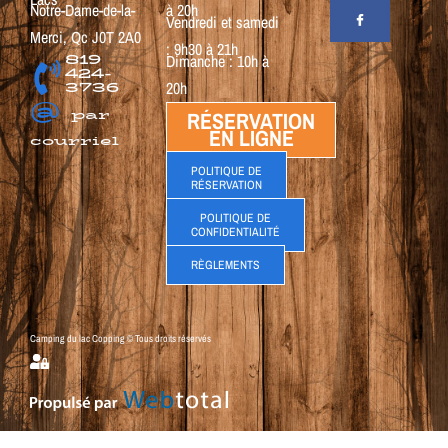
Notre-Dame-de-la-
à 20h
Vendredi et samedi
Merci, Qc J0T 2A0
: 9h30 à 21h
819
Dimanche : 10h à
424-
3736
20h
@
par
RÉSERVATION
EN LIGNE
courriel
POLITIQUE DE
RÉSERVATION
POLITIQUE DE
CONFIDENTIALITÉ
RÈGLEMENTS
Camping du lac Copping © Tous droits réservés