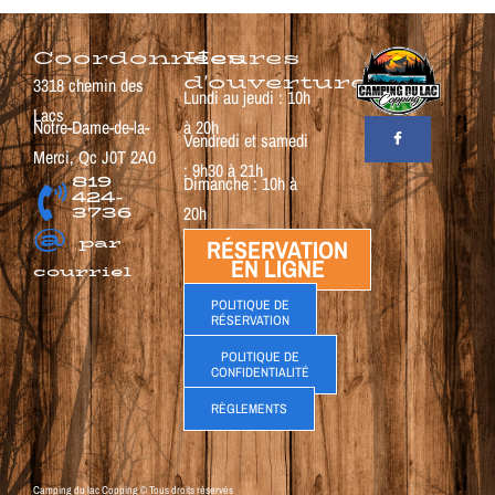
Coordonnées
Heures
d'ouverture
3318 chemin des
Lundi au jeudi : 10h
Lacs
Notre-Dame-de-la-
à 20h
Vendredi et samedi
Merci, Qc J0T 2A0
: 9h30 à 21h
819
Dimanche : 10h à
424-
3736
20h
@
par
RÉSERVATION
EN LIGNE
courriel
POLITIQUE DE
RÉSERVATION
POLITIQUE DE
CONFIDENTIALITÉ
RÈGLEMENTS
Camping du lac Copping © Tous droits réservés