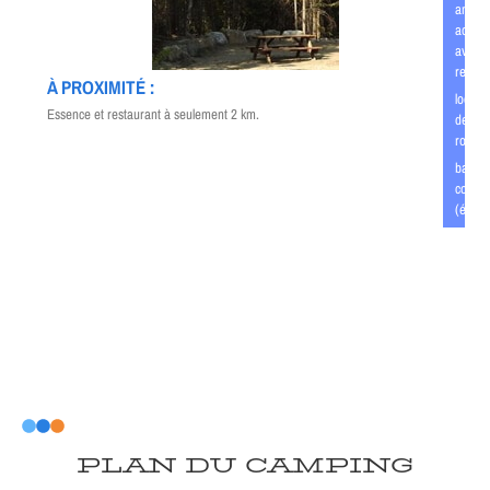
anima
admis
avec
restric
À PROXIMITÉ :
locati
Essence et restaurant à seulement 2 km.
de
roulott
barriè
contrô
(élect
PLAN DU CAMPING